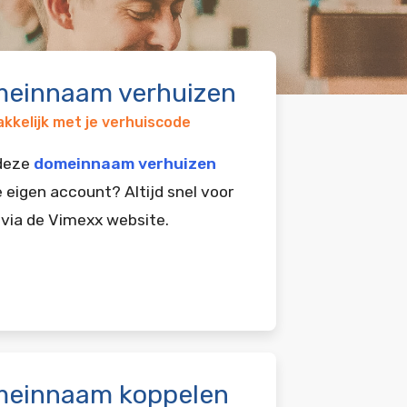
n
einnaam verhuizen
kkelijk met je verhuiscode
 deze
domeinnaam verhuizen
e eigen account? Altijd snel voor
 via de Vimexx website.
einnaam koppelen