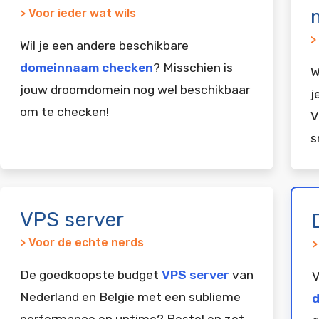
> Voor ieder wat wils
>
Wil je een andere beschikbare
domeinnaam checken
? Misschien is
W
jouw droomdomein nog wel beschikbaar
j
om te checken!
V
s
VPS server
> Voor de echte nerds
>
De goedkoopste budget
VPS server
van
V
Nederland en Belgie met een sublieme
d
performance en uptime? Bestel en zet