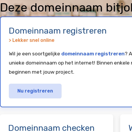
Deze domeinnaam bitjob
geparkeerd bij
Vimexx
Domeinnaam registreren
> Lekker snel online
Wil je een soortgelijke
domeinnaam registreren
? A
unieke domeinnaam op het internet! Binnen enkele 
beginnen met jouw project.
Nu registreren
Domeinnaam checken